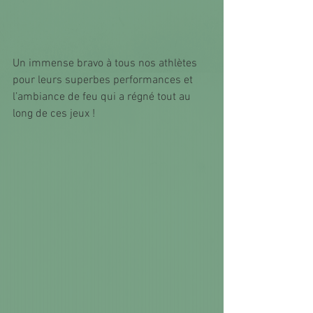
Un immense bravo à tous nos athlètes 
pour leurs superbes performances et 
l’ambiance de feu qui a régné tout au 
long de ces jeux !