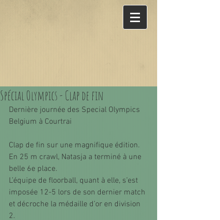
Spécial Olympics - Clap de fin
Dernière journée des Special Olympics 
Belgium à Courtrai
Clap de fin sur une magnifique édition.
En 25 m crawl, Natasja a terminé à une 
belle 6e place.
L’équipe de floorball, quant à elle, s’est 
imposée 12-5 lors de son dernier match 
et décroche la médaille d’or en division 
2.