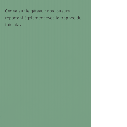
Cerise sur le gâteau : nos joueurs 
repartent également avec le trophée du 
fair-play !