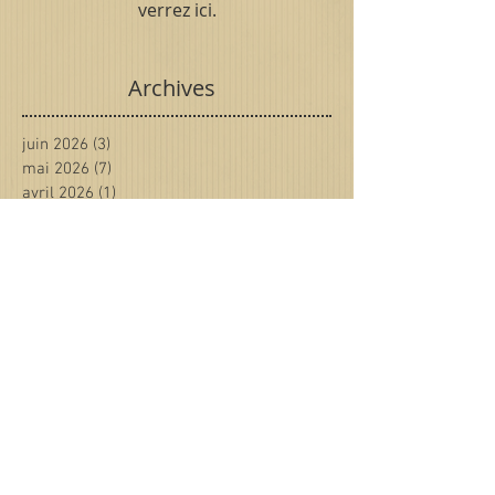
verrez ici.
Archives
juin 2026
(3)
3 posts
mai 2026
(7)
7 posts
avril 2026
(1)
1 post
mars 2026
(4)
4 posts
février 2026
(4)
4 posts
janvier 2026
(1)
1 post
décembre 2025
(5)
5 posts
novembre 2025
(6)
6 posts
octobre 2025
(9)
9 posts
septembre 2025
(6)
6 posts
août 2025
(5)
5 posts
juin 2025
(3)
3 posts
mai 2025
(8)
8 posts
avril 2025
(1)
1 post
mars 2025
(4)
4 posts