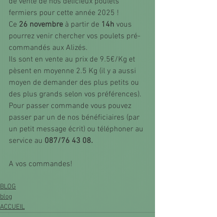
de vente de nos délicieux poulets 
fermiers pour cette année 2025 !
Ce 
26 novembre
 à partir de 
14h
 vous 
pourrez venir chercher vos poulets pré-
commandés aux Alizés. 
Ils sont en vente au prix de 9.5€/Kg et 
pèsent en moyenne 2.5 Kg (il y a aussi 
moyen de demander des plus petits ou 
des plus grands selon vos préférences). 
Pour passer commande vous pouvez 
passer par un de nos bénéficiaires (par 
un petit message écrit) ou téléphoner au 
service au
 087/76 43 08. 
A vos commandes! 
BLOG
blog
ACCUEIL