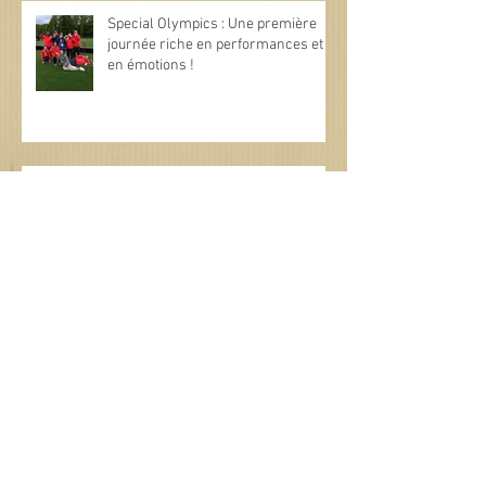
Special Olympics : Une première
journée riche en performances et
en émotions !
Spécial olympics belgium hautes
Fagnes 2026
Archives
juin 2026
(3)
3 posts
mai 2026
(7)
7 posts
avril 2026
(1)
1 post
mars 2026
(4)
4 posts
février 2026
(4)
4 posts
janvier 2026
(1)
1 post