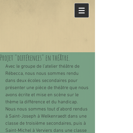
Projet "différences" en théâtre.
Avec le groupe de l’atelier théâtre de 
Rébecca, nous nous sommes rendu 
dans deux écoles secondaires pour 
présenter une pièce de théâtre que nous 
avons écrite et mise en scène sur le 
thème la différence et du handicap.
Nous nous sommes tout d'abord rendus 
à Saint-Joseph à Welkenraedt dans une 
classe de troisième secondaires, puis à 
Saint-Michel à Verviers dans une classe 