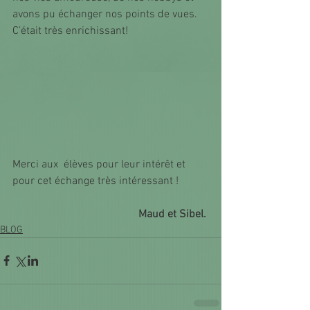
avons pu échanger nos points de vues. 
C’était très enrichissant! 
Merci aux  élèves pour leur intérêt et 
pour cet échange très intéressant !
Maud et Sibel. 
BLOG