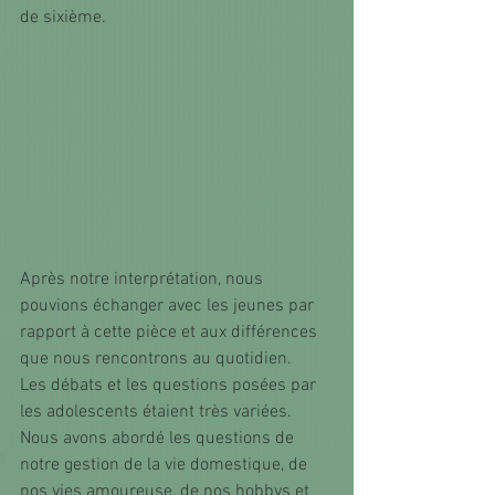
de sixième.
Après notre interprétation, nous 
pouvions échanger avec les jeunes par 
rapport à cette pièce et aux différences 
que nous rencontrons au quotidien.
Les débats et les questions posées par 
les adolescents étaient très variées. 
Nous avons abordé les questions de 
notre gestion de la vie domestique, de 
nos vies amoureuse, de nos hobbys et 