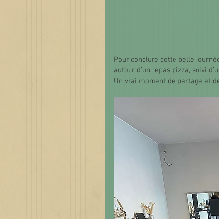
Pour conclure cette belle journé
autour d’un repas pizza, suivi d’u
Un vrai moment de partage et de