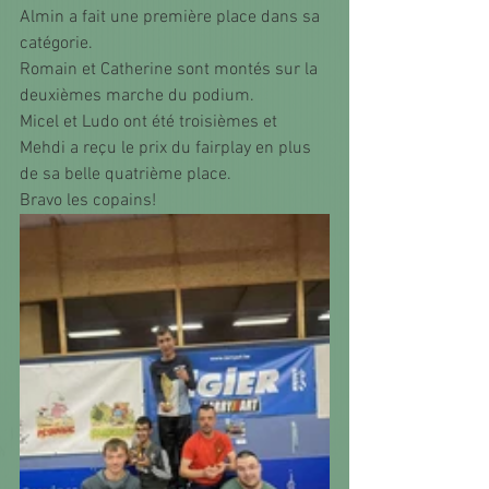
Almin a fait une première place dans sa 
catégorie.
Romain et Catherine sont montés sur la 
deuxièmes marche du podium.
Micel et Ludo ont été troisièmes et 
Mehdi a reçu le prix du fairplay en plus 
de sa belle quatrième place.
Bravo les copains! 