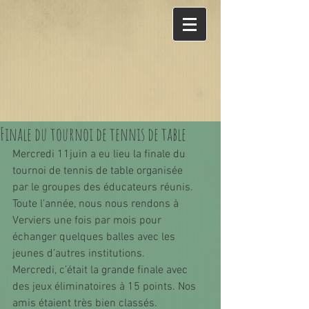
Finale du tournoi de tennis de table
Mercredi 11juin a eu lieu la finale du 
tournoi de tennis de table organisée 
par le groupes des éducateurs réunis.
Toute l’année, nous nous rendons à 
Verviers une fois par mois pour 
échanger quelques balles avec les 
jeunes d’autres institutions. 
Mercredi, c’était la grande finale avec 
des jeux éliminatoires à 15 points. Nos 
amis étaient très bien classés.