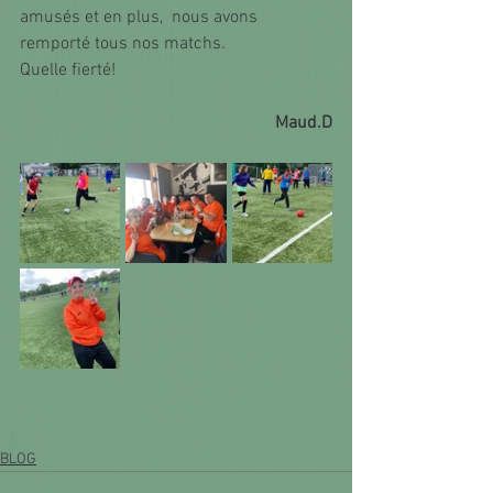
amusés et en plus,  nous avons 
remporté tous nos matchs.
Quelle fierté! 
Maud.D
BLOG