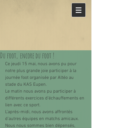
Du foot, encore du foot !
Ce jeudi 15 mai, nous avons pu pour 
notre plus grande joie participer à la 
journée foot organisée par Altéo au 
stade du KAS Eupen. 
Le matin nous avons pu participer à 
différents exercices d’échauffements en 
lien avec ce sport.
L’après-midi, nous avons affrontés 
d’autres équipes en matchs amicaux.
Nous nous sommes bien dépensés, 