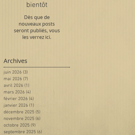
bientôt
Dès que de
nouveaux posts
seront publiés, vous
les verrez ici.
Archives
juin 2026
(3)
3 posts
mai 2026
(7)
7 posts
avril 2026
(1)
1 post
mars 2026
(4)
4 posts
février 2026
(4)
4 posts
janvier 2026
(1)
1 post
C
décembre 2025
(5)
5 posts
novembre 2025
(6)
6 posts
octobre 2025
(9)
9 posts
septembre 2025
(6)
6 posts