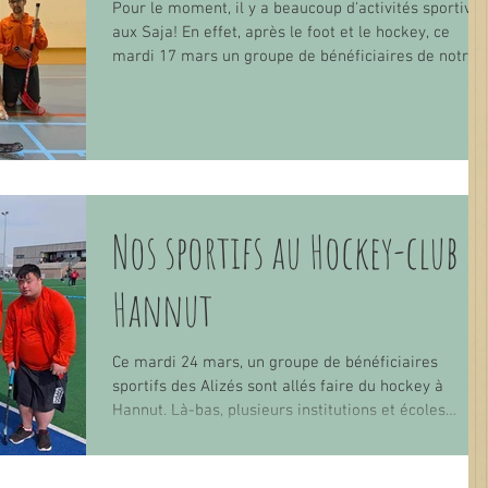
Pour le moment, il y a beaucoup d'activités sportives
aux Saja! En effet, après le foot et le hockey, ce
mardi 17 mars un groupe de bénéficiaires de notre
institution a pu se rendre à la Cerisaie (service
d’hébergement à Bassenge). C'est dans le cadre d’un
match amical autour du floorball, que nos amis ont
rencontré l’équipe de la Cerisaie. Cette avant-midi
sportive nous a permis de nous dépenser, de rire et
de créer de nouvelles relations amicales. Une autre
rencontre sera o
Nos sportifs au Hockey-club d
Hannut
Ce mardi 24 mars, un groupe de bénéficiaires
sportifs des Alizés sont allés faire du hockey à
Hannut. Là-bas, plusieurs institutions et écoles
étaient présentes. Ils ont passé une journée à tester
et s’exercer au hockey. Les animateurs leur ont
expliqué les règles de ce jeu qui sont différentes de