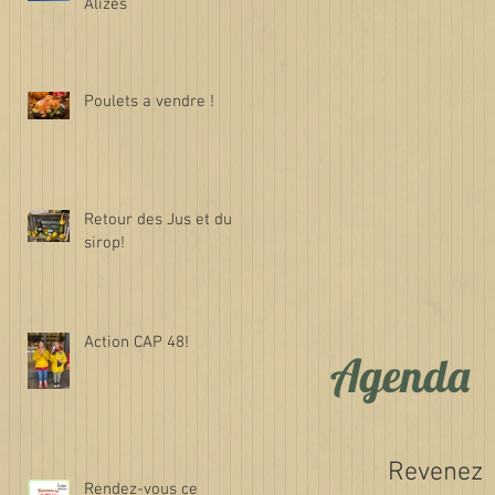
Alizés
Poulets a vendre !
Retour des Jus et du
e
sirop!
Action CAP 48!
Agenda
Revenez
Rendez-vous ce