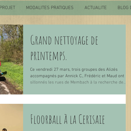
PROJET
MODALITES PRATIQUES
ACTUALITE
BLOG 
Grand nettoyage de
printemps.
Ce vendredi 27 mars, trois groupes des Alizés
accompagnés par Annick C., Frédéric et Maud ont
sillonnés les rues de Membach à la recherche de
déchets. Munis de leurs gants, de sacs et de pinces,
nos amis se sont impliqués dans leur rôle citoyen en
participant au grand nettoyage de printemps
organisé par Bewapp. Toute journée s’est déroulée
Floorball à la Cerisaie
dans une ambiance agréable, le temps était clément
nos bénéficiaires super motivés et de bonne humeur
boostés par les encouragements et