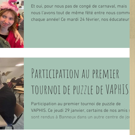
"Coach Julien" chaque se
Et oui, pour nous pas de congé de carnaval, mais
nous l’avons tout de même fêté entre nous comme
chaque année! Ce mardi 24 février, nos éducateurs
Florian et Maud nous ont organisé une après-midi
festive sur le thème du carnaval. Au programme,
petits jeux d’ambiance, musique joyeuses, danses ,
rire et amusement. Vêtus de leurs plus beaux
costumes pour l’occasion, nos jeunes (et moins
jeunes aussi) ;) ont profité de ce moment de détente
et de partage pour leur plus grand bo
Participation au premier
tournoi de puzzle de VAPHIS.
Participation au premier tournoi de puzzle de
VAPHIS. Ce jeudi 29 janvier, certains de nos amis se
sont rendus à Banneux dans un autre centre de jour
pour participer à un tournoi de puzzle. Sibel, Julie D.,
Romain, Rosalie, Jérôme, Julien et Catherine