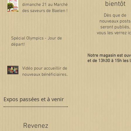
bientôt
dimanche 21 au Marché
e
des saveurs de Baelen !
Dès que de
nouveaux posts
seront publiés,
vous les verrez ic
Spécial Olympics - Jour de
départ!
Notre magasin est ouv
et de 13h30 à 15h les l
Vidéo pour accueillir de
r
nouveaux bénéficiaires...
t
.
Expos passées et à venir
u
Revenez