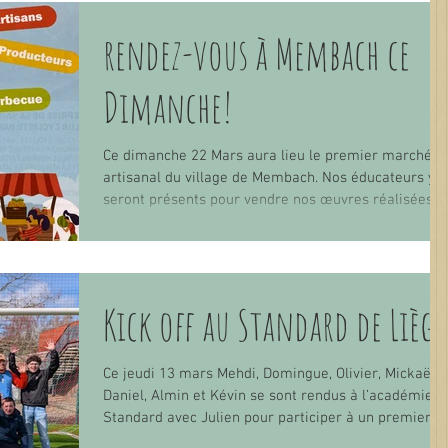
celles du floorball que nos sportifs pratiquent chaqu
rendez-vous à Membach ce
semaine. Par contre, ils se sont sentis à l’aise car ils
savent déjà pas mal manier les sticks et mener les
balles au but. Not
Dimanche!
Ce dimanche 22 Mars aura lieu le premier marché
artisanal du village de Membach. Nos éducateurs y
seront présents pour vendre nos œuvres réalisées
lors des ateliers d'artisanat. Nos œuvres en
céramique et en papier-mâché seront parfaites pou
compléter votre décoration printanière... Vous
pourrez également y trouver notre jus de pommes e
Kick off au Standard de Liège
de poires artisanal. Nous nous ferons un plaisir de
vous y croiser! L'équipe éducative des Alizés.
Ce jeudi 13 mars Mehdi, Domingue, Olivier, Mickaël,
Daniel, Almin et Kévin se sont rendus à l’académie d
Standard avec Julien pour participer à un premier
entrainement de football, un second a eu lieu le 19