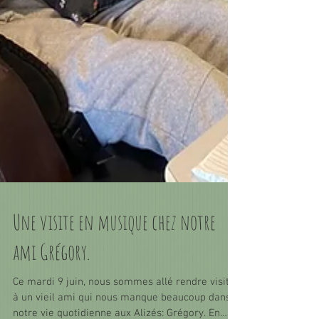
Une visite en musique chez notre