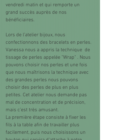
vendredi matin et qui remporte un 
grand succès auprès de nos 
bénéficiaires. 
Lors de l’atelier bijoux, nous 
confectionnons des bracelets en perles. 
Vanessa nous a appris la technique  de 
tissage de perles appelée "Wrap" . Nous 
pouvons choisir nos perles et une fois 
que nous maîtrisons la technique avec 
des grandes perles nous pouvons 
choisir des perles de plus en plus 
petites. Cet atelier nous demande pas 
mal de concentration et de précision, 
mais c’est très amusant.
La première étape consiste à fixer les 
fils à la table afin de travailler plus 
facilement, puis nous choisissons un 