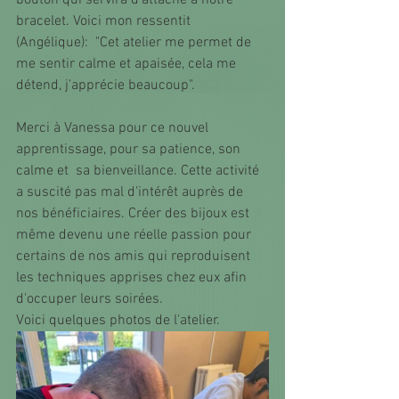
bouton qui servira d’attache à notre 
bracelet. Voici mon ressentit 
(Angélique):  "Cet atelier me permet de 
me sentir calme et apaisée, cela me 
détend, j'apprécie beaucoup". 
Merci à Vanessa pour ce nouvel 
apprentissage, pour sa patience, son 
calme et  sa bienveillance. Cette activité 
a suscité pas mal d'intérêt auprès de 
nos bénéficiaires. Créer des bijoux est 
même devenu une réelle passion pour 
certains de nos amis qui reproduisent 
les techniques apprises chez eux afin 
d'occuper leurs soirées. 
Voici quelques photos de l'atelier.