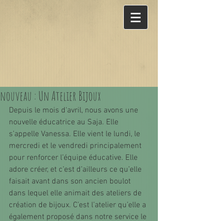
nouveau : Un Atelier Bijoux
Depuis le mois d'avril, nous avons une 
nouvelle éducatrice au Saja. Elle 
s’appelle Vanessa. Elle vient le lundi, le 
mercredi et le vendredi principalement 
pour renforcer l’équipe éducative. Elle 
adore créer, et c’est d’ailleurs ce qu’elle 
faisait avant dans son ancien boulot 
dans lequel elle animait des ateliers de 
création de bijoux. C’est l’atelier qu’elle a 
également proposé dans notre service le 