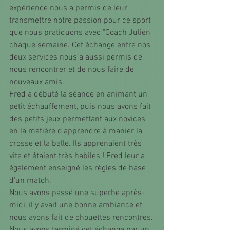
expérience nous a permis de leur 
transmettre notre passion pour ce sport 
que nous pratiquons avec "Coach Julien" 
chaque semaine. Cet échange entre nos 
deux services nous a aussi permis de 
nous rencontrer et de nous faire de 
nouveaux amis. 
Fred a débuté la séance en animant un 
petit échauffement, puis nous avons fait 
des petits jeux permettant aux novices 
en la matière d'apprendre à manier la 
crosse et la balle. Ils apprenaient très 
vite et étaient très habiles ! Fred leur a 
également enseigné les règles de base 
d'un match. 
Nous avons passé une superbe après-
midi, il y avait une bonne ambiance et 
nous avons fait de chouettes rencontres. 