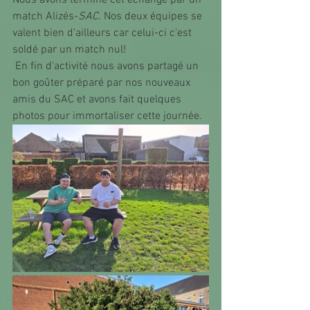
Nous avons terminé cet échange par un 
match Alizés-
SAC
. Nos deux équipes se 
valent bien d'ailleurs car celui-ci c'est 
soldé par un match nul!
 En fin d'activité nous avons partagé un 
bon goûter préparé par nos nouveaux 
amis du SAC et avons fait quelques 
photos pour immortaliser cette journée. 