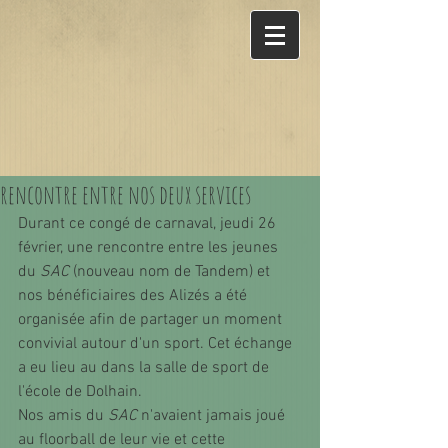
rencontre entre nos deux services
Durant ce congé de carnaval, jeudi 26 
février, une rencontre entre les jeunes 
du 
SAC
 (nouveau nom de Tandem) et 
nos bénéficiaires des Alizés a été 
organisée afin de partager un moment 
convivial autour d'un sport. Cet échange 
a eu lieu au dans la salle de sport de 
l'école de Dolhain. 
Nos amis du 
SAC
 n'avaient jamais joué 
au floorball de leur vie et cette 