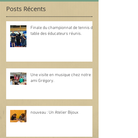
Posts Récents
Finale du championnat de tennis de
table des éducateurs réunis.
Une visite en musique chez notre
ami Grégory.
nouveau : Un Atelier Bijoux