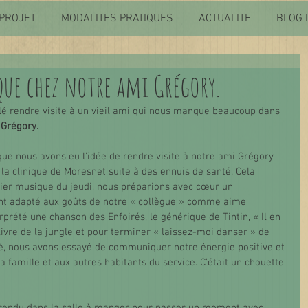
PROJET
MODALITES PRATIQUES
ACTUALITE
BLOG 
que chez notre ami Grégory.
lé rendre visite à un vieil ami qui nous manque beaucoup dans 
 
Grégory.
que nous avons eu l’idée de rendre visite à notre ami Grégory 
la clinique de Moresnet suite à des ennuis de santé. Cela 
elier musique du jeudi, nous préparions avec cœur un 
 adapté aux goûts de notre « collègue » comme aime 
erprété une chanson des Enfoirés, le générique de Tintin, « Il en 
ivre de la jungle et pour terminer « laissez-moi danser » de 
ivé, nous avons essayé de communiquer notre énergie positive et 
 famille et aux autres habitants du service. C’était un chouette 