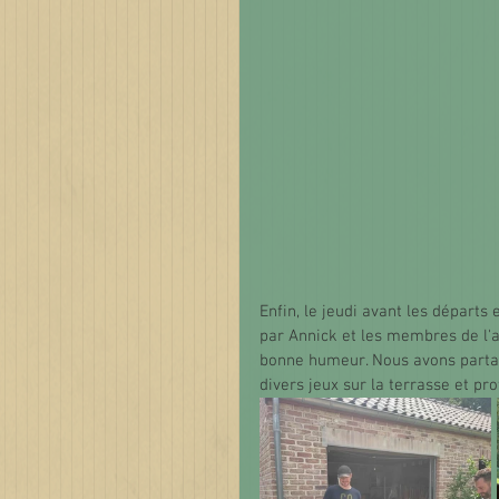
Enfin, le jeudi avant les départ
par Annick et les membres de l'at
bonne humeur. Nous avons partagé
divers jeux sur la terrasse et prof