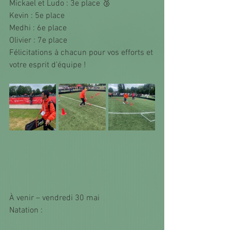
Mickael et Ludo : 3e place 🥉
Kevin : 5e place
Medhi : 6e place
Olivier : 7e place
Félicitations à chacun pour vos efforts et 
votre esprit d’équipe !
À venir – vendredi 30 mai
Natation :