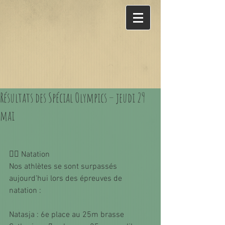
Résultats des Spécial Olympics – jeudi 29
mai
🏊‍♀️ Natation
Nos athlètes se sont surpassés 
aujourd’hui lors des épreuves de 
natation :
Natasja : 6e place au 25m brasse