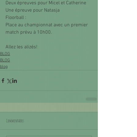
Deux épreuves pour Micel et Catherine
Une épreuve pour Natasja
Floorball :
Place au championnat avec un premier 
match prévu à 10h00.
Allez les alizés!
BLOG
BLOG
blog
Commentaires