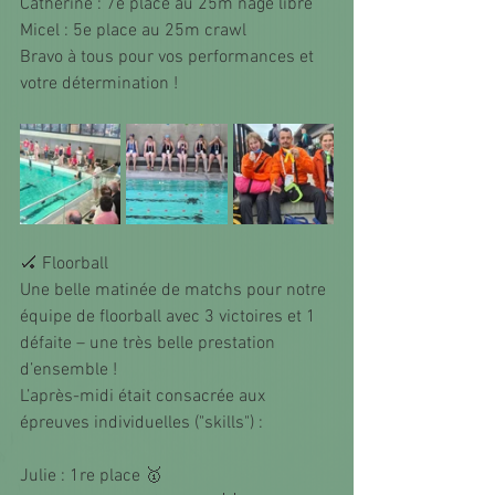
Catherine : 7e place au 25m nage libre
Micel : 5e place au 25m crawl
Bravo à tous pour vos performances et 
votre détermination !
🏑 Floorball
Une belle matinée de matchs pour notre 
équipe de floorball avec 3 victoires et 1 
défaite – une très belle prestation 
d’ensemble !
L’après-midi était consacrée aux 
épreuves individuelles ("skills") :
Julie : 1re place 🥇