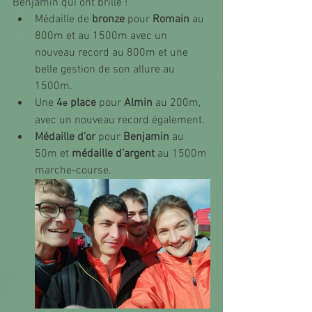
Benjamin qui ont brillé ! 
Médaille de 
bronze
 pour 
Romain
 au 
800m et au 1500m avec un 
nouveau record au 800m et une 
belle gestion de son allure au 
1500m.
Une 
4
 place
 pour 
Almin
 au 200m, 
e
avec un nouveau record également.
Médaille d’or
 pour 
Benjamin
 au 
50m et 
médaille d’argent 
au 1500m 
marche-course.