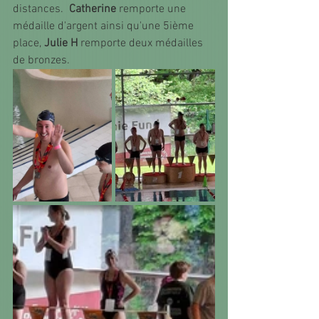
distances.  
Catherine
 remporte une 
médaille d'argent ainsi qu'une 5ième 
place, 
Julie H
 remporte deux médailles 
de bronzes. 