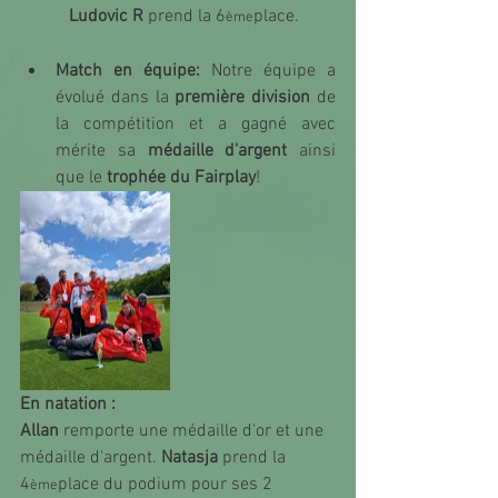
Ludovic R
 prend la 6
place.
ème
Match en équipe: 
Notre équipe a 
évolué dans la 
première division
 de 
la compétition et a gagné avec 
mérite sa 
médaille d'argent
 ainsi 
que le 
trophée du Fairplay
! 
En natation : 
Allan
 remporte une médaille d'or et une 
médaille d'argent. 
Natasja
 prend la 
4
place du podium pour ses 2 
ème