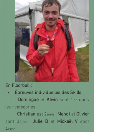
En Floorball :
Épreuves individuelles des Skills :
Domingue 
et 
Kévin 
sont 1
 dans 
er
leur catégories.
Christian
 est 2
 , 
Mehdi
 et 
Olivier 
ème
sont 3
 , 
Julie D
 et 
Mickaël V
 sont 
ème
4
 , 
ème