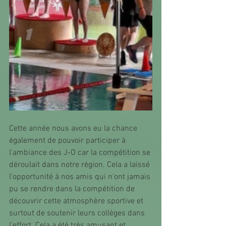
Cette année nous avons eu la chance 
également de pouvoir participer à 
l'ambiance des J-O car la compétition se 
déroulait dans notre région. Cela a laissé 
l'opportunité à nos amis qui n'ont jamais 
pu se rendre dans la compétition de 
découvrir cette atmosphère sportive et 
surtout de soutenir leurs collèges dans 
l'effort. Cela a été très amusant et 