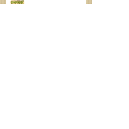
Atelier artisanat à l'expo
Recycl'art...
récapitulatif des médailles et
classements aux J-o 2026
Deuxième journée au SOB, des
médailles et encore des médailles.