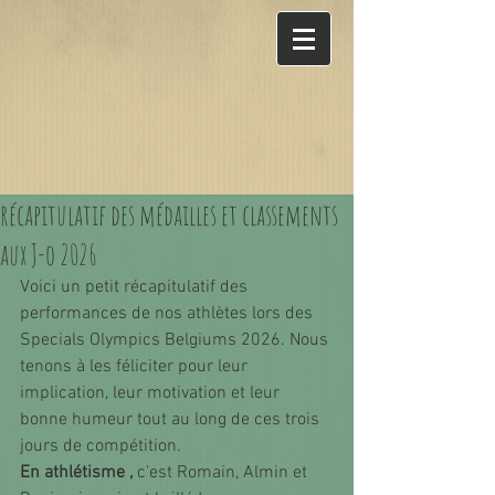
récapitulatif des médailles et classements
aux J-o 2026
Voici un petit récapitulatif des 
performances de nos athlètes lors des 
Specials Olympics Belgiums 2026. Nous 
tenons à les féliciter pour leur 
implication, leur motivation et leur 
bonne humeur tout au long de ces trois 
jours de compétition. 
En athlétisme ,
 c'est Romain, Almin et 