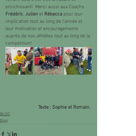
enrichissant!  Merci aussi aux Coachs 
Frédéric
, 
Julien
 et 
Rébecca 
pour leur 
implication tout au long de l'année et 
leur motivation et encouragements 
auprès de nos athlètes tout au long de la 
compétition! 
Texte : Sophie et Romain. 
BLOG
blog