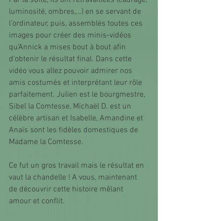
Par la suite, ils ont retravaillées (cadrage, 
luminosité, ombres,…) en se servant de 
l’ordinateur, puis, assemblés toutes ces 
images pour créer des minis-vidéos 
qu’Annick a mises bout à bout afin 
d’obtenir le résultat final. Dans cette 
vidéo vous allez pouvoir admirer nos 
amis costumés et interprétant leur rôle 
parfaitement. Julien est le bourgmestre, 
Sibel la Comtesse, Michaël D. est un 
célèbre artisan et Isabelle, Amandine et 
Anaïs sont les fidèles domestiques de 
Madame la Comtesse.  
Ce fut un gros travail mais le résultat en 
vaut la chandelle ! A vous, maintenant 
de découvrir cette histoire mêlant 
amour et conflit. 