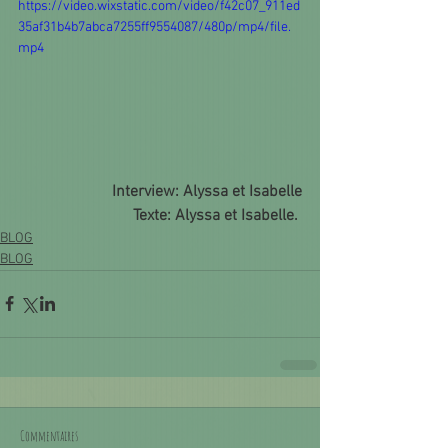
https://video.wixstatic.com/video/f42c07_911ed
35af31b4b7abca7255ff9554087/480p/mp4/file.
mp4
Interview: Alyssa et Isabelle
Texte: Alyssa et Isabelle. 
BLOG
BLOG
Commentaires