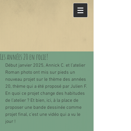
Les années 20 en folie!
Début janvier 2025, Annick C. et l’atelier 
Roman photo ont mis sur pieds un 
nouveau projet sur le thème des années 
20, thème qui a été proposé par Julien F.
En quoi ce projet change des habitudes 
de l’atelier ? Et bien, ici, à la place de 
proposer une bande dessinée comme 
projet final, c’est une vidéo qui a vu le 
jour !