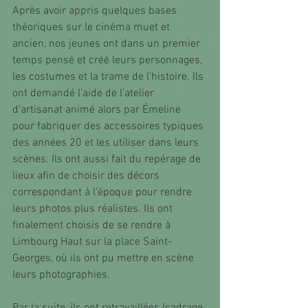
Après avoir appris quelques bases 
théoriques sur le cinéma muet et 
ancien, nos jeunes ont dans un premier 
temps pensé et créé leurs personnages, 
les costumes et la trame de l’histoire. Ils 
ont demandé l’aide de l’atelier 
d’artisanat animé alors par Émeline 
pour fabriquer des accessoires typiques 
des années 20 et les utiliser dans leurs 
scènes. Ils ont aussi fait du repérage de 
lieux afin de choisir des décors 
correspondant à l’époque pour rendre 
leurs photos plus réalistes. Ils ont 
finalement choisis de se rendre à 
Limbourg Haut sur la place Saint-
Georges, où ils ont pu mettre en scène 
leurs photographies. 