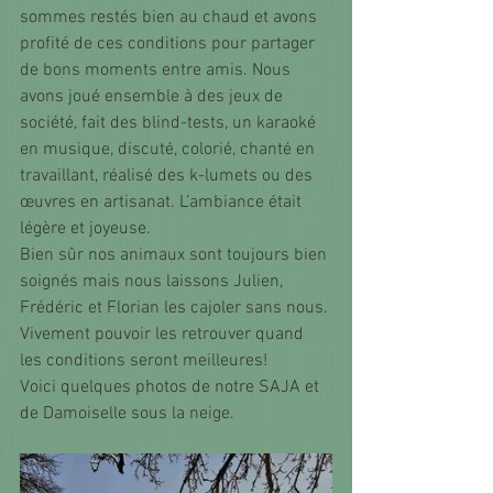
sommes restés bien au chaud et avons 
profité de ces conditions pour partager 
de bons moments entre amis. Nous 
avons joué ensemble à des jeux de 
société, fait des blind-tests, un karaoké 
en musique, discuté, colorié, chanté en 
travaillant, réalisé des k-lumets ou des 
œuvres en artisanat. L’ambiance était 
légère et joyeuse. 
Bien sûr nos animaux sont toujours bien 
soignés mais nous laissons Julien, 
Frédéric et Florian les cajoler sans nous. 
Vivement pouvoir les retrouver quand 
les conditions seront meilleures! 
Voici quelques photos de notre SAJA et 
de Damoiselle sous la neige. 