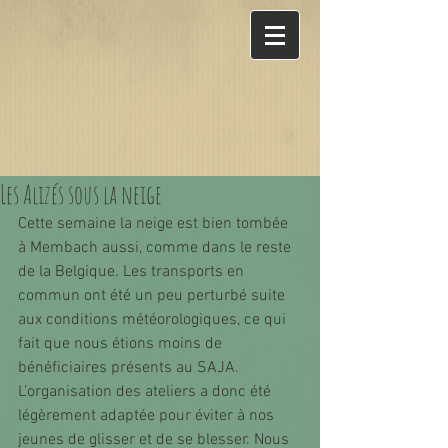
Les Alizés sous la neige
Cette semaine la neige est bien tombée 
à Membach aussi, comme dans le reste 
de la Belgique. Les transports en 
commun ont été un peu perturbé suite 
aux conditions météorologiques, ce qui 
fait que nous étions moins de 
bénéficiaires présents au SAJA. 
L’organisation des ateliers a donc été 
légèrement adaptée pour éviter à nos 
jeunes de glisser et de se blesser. Nous 