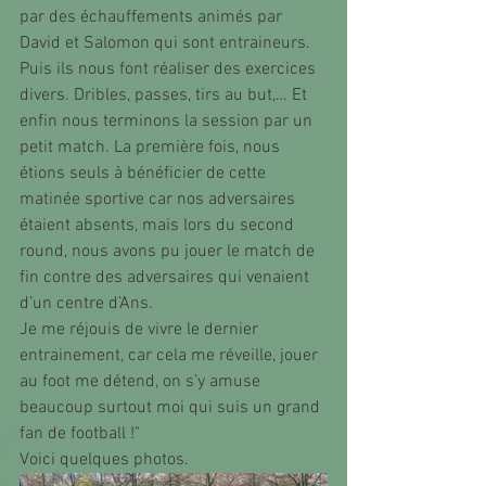
par des échauffements animés par 
David et Salomon qui sont entraineurs. 
Puis ils nous font réaliser des exercices 
divers. Dribles, passes, tirs au but,… Et 
enfin nous terminons la session par un 
petit match. La première fois, nous 
étions seuls à bénéficier de cette 
matinée sportive car nos adversaires 
étaient absents, mais lors du second 
round, nous avons pu jouer le match de 
fin contre des adversaires qui venaient 
d’un centre d’Ans. 
Je me réjouis de vivre le dernier 
entrainement, car cela me réveille, jouer 
au foot me détend, on s’y amuse 
beaucoup surtout moi qui suis un grand 
fan de football !"
Voici quelques photos.