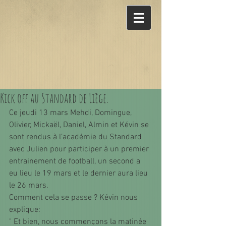
Kick off au Standard de Liège.
Ce jeudi 13 mars Mehdi, Domingue, 
Olivier, Mickaël, Daniel, Almin et Kévin se 
sont rendus à l’académie du Standard 
avec Julien pour participer à un premier 
entrainement de football, un second a 
eu lieu le 19 mars et le dernier aura lieu 
le 26 mars.
Comment cela se passe ? Kévin nous 
explique: 
" Et bien, nous commençons la matinée 