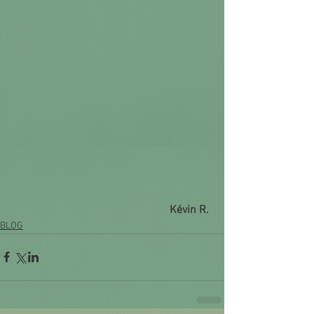
Kévin R. 
BLOG