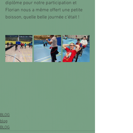
diplôme pour notre participation et 
Florian nous a même offert une petite 
boisson, quelle belle journée c’était !
BLOG
blog
BLOG