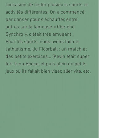
l’occasion de tester plusieurs sports et 
activités différentes. On a commencé 
par danser pour s’échauffer, entre 
autres sur la fameuse « Che-che 
Synchro », c’était très amusant !
Pour les sports, nous avons fait de 
l'athlétisme, du Floorball : un match et 
des petits exercices… (Kevin était super 
fort !), du Bocce, et puis plein de petits 
jeux où ils fallait bien viser, aller vite, etc.