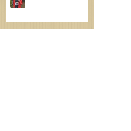
Special Olympics : Une première
journée riche en performances et
en émotions !
Spécial olympics belgium hautes
Fagnes 2026
Archives
juin 2026
(3)
3 posts
mai 2026
(7)
7 posts