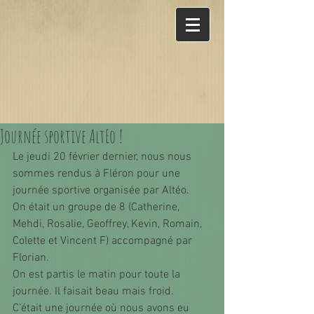
Journée sportive AltEo !
Le jeudi 20 février dernier, nous nous 
sommes rendus à Fléron pour une 
journée sportive organisée par Altéo.
On était un groupe de 8 (Catherine, 
Mehdi, Rosalie, Geoffrey, Kevin, Romain, 
Colette et Vincent F) accompagné par 
Florian.
On est partis le matin pour toute la 
journée. Il faisait beau mais froid. 
C’était une journée où nous avons eu 