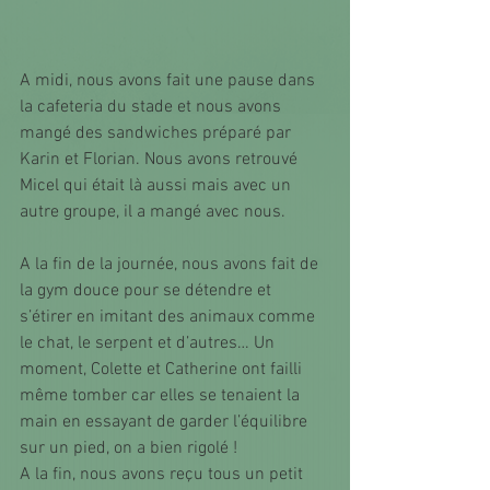
A midi, nous avons fait une pause dans 
la cafeteria du stade et nous avons 
mangé des sandwiches préparé par 
Karin et Florian. Nous avons retrouvé 
Micel qui était là aussi mais avec un 
autre groupe, il a mangé avec nous.
A la fin de la journée, nous avons fait de 
la gym douce pour se détendre et 
s’étirer en imitant des animaux comme 
le chat, le serpent et d’autres… Un 
moment, Colette et Catherine ont failli 
même tomber car elles se tenaient la 
main en essayant de garder l’équilibre 
sur un pied, on a bien rigolé !
A la fin, nous avons reçu tous un petit 